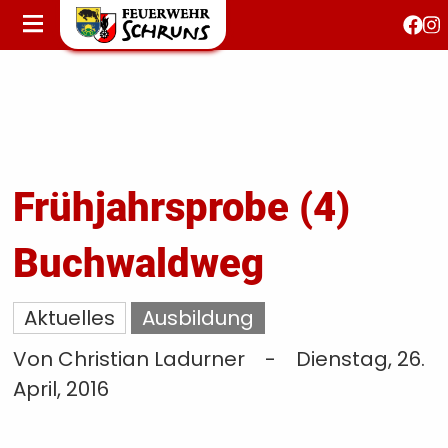
STARTSEITE
AKTUELLES
FEUERWEHRJUGEND
FEST 150 JAHRE
KONTAKT
Frühjahrsprobe (4)
Buchwaldweg
T
S
Aktuelles
Ausbildung
Von Christian Ladurner
-
Dienstag, 26.
April, 2016