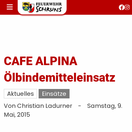
STARTSEITE
AKTUELLES
FEUERWEHRJUGEND
FEST 150 JAHRE
KONTAKT
CAFE ALPINA
Ölbindemitteleinsatz
T
S
Aktuelles
Einsätze
Von Christian Ladurner
-
Samstag, 9.
Mai, 2015