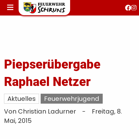
STARTSEITE
AKTUELLES
FEUERWEHRJUGEND
FEST 150 JAHRE
KONTAKT
Piepserübergabe
Raphael Netzer
T
S
Aktuelles
Feuerwehrjugend
Von Christian Ladurner
-
Freitag, 8.
Mai, 2015